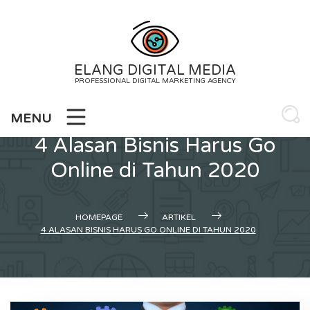
Skip
to
content
ELANG DIGITAL MEDIA
PROFESSIONAL DIGITAL MARKETING AGENCY
MENU
4 Alasan Bisnis Harus Go
Online di Tahun 2020
HOMEPAGE
ARTIKEL
4 ALASAN BISNIS HARUS GO ONLINE DI TAHUN 2020