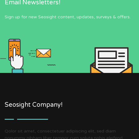
Email Newsletters!
Sign up for new Seosight content, updates, surveys & offers.
Seosight Company!
Qolor sit amet, consectetuer adipiscing elit, sed diam
nonummy nibham liber tempor cum soluta nobis eleifend