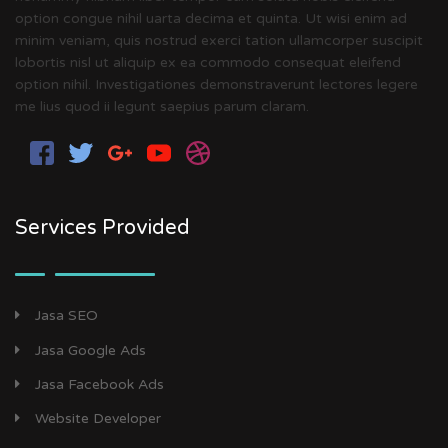
option congue nihil uarta decima et quinta. Ut wisi enim ad
minim veniam, quis nostrud exerci tation ullamcorper suscipit
lobortis nisl ut aliquip ex ea commodo consequat eleifend
option nihil. Investigationes demonstraverunt lectores legere
me lius quod ii legunt saepius parum claram.
Services Provided
Jasa SEO
Jasa Google Ads
Jasa Facebook Ads
Website Developer