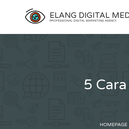
Skip
to
ELANG DIGITAL MED
content
PROFESSIONAL DIGITAL MARKETING AGENCY
5 Cara
HOMEPAGE