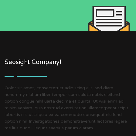
Seosight Company!
Qolor sit amet, consectetuer adipiscing elit, sed diam
nonummy nibham liber tempor cum soluta nobis eleifend
option congue nihil uarta decima et quinta. Ut wisi enim ad
minim veniam, quis nostrud exerci tation ullamcorper suscipit
lobortis nisl ut aliquip ex ea commodo consequat eleifend
option nihil. Investigationes demonstraverunt lectores legere
me lius quod ii legunt saepius parum claram.