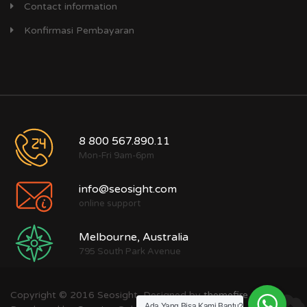
Contact information
Konfirmasi Pembayaran
8 800 567.890.11
Mon-Fri 9am-6pm
info@seosight.com
online support
Melbourne, Australia
795 South Park Avenue
Copyright © 2016 Seosight, Designed by
themefire
Ada Yang Bisa Kami Bantu?