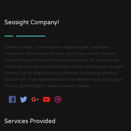
Seosight Company!
Qolor sit amet, consectetuer adipiscing elit, sed diam
nonummy nibham liber tempor cum soluta nobis eleifend
option congue nihil uarta decima et quinta. Ut wisi enim ad
minim veniam, quis nostrud exerci tation ullamcorper suscipit
lobortis nisl ut aliquip ex ea commodo consequat eleifend
option nihil. Investigationes demonstraverunt lectores legere
me lius quod ii legunt saepius parum claram.
Services Provided