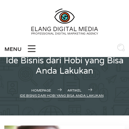
Skip
to
content
ELANG DIGITAL MEDIA
PROFESSIONAL DIGITAL MARKETING AGENCY
MENU
Ide Bisnis dari Hobi yang Bisa
Anda Lakukan
HOMEPAGE
ARTIKEL
IDE BISNIS DARI HOBI YANG BISA ANDA LAKUKAN