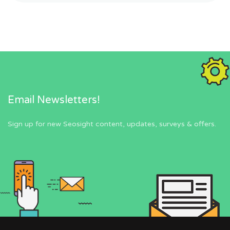
Email Newsletters!
Sign up for new Seosight content, updates, surveys & offers.